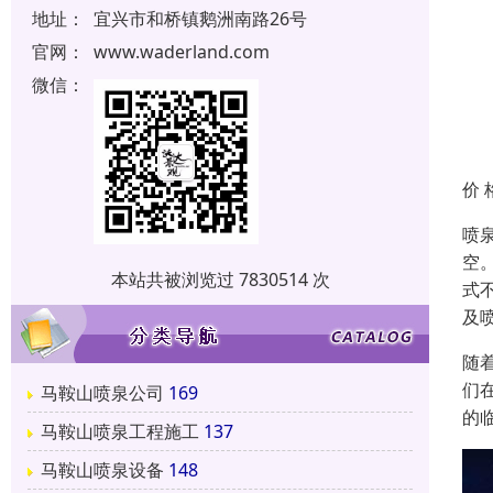
地址：
宜兴市和桥镇鹅洲南路26号
官网：
www.waderland.com
微信：
价 
喷
空
本站共被浏览过 7830514 次
式
及
随
们
马鞍山喷泉公司
169
的
马鞍山喷泉工程施工
137
马鞍山喷泉设备
148