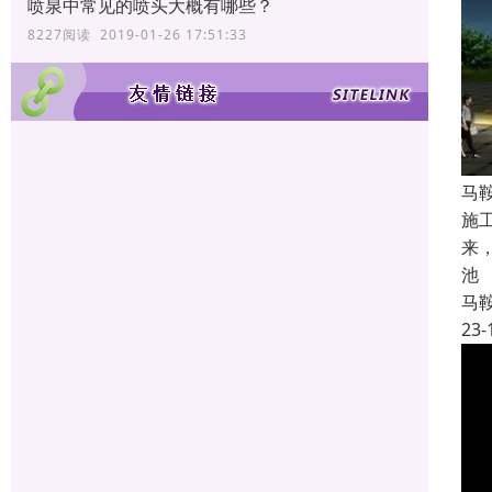
喷泉中常见的喷头大概有哪些？
8227阅读 2019-01-26 17:51:33
马
施
来
池
马
23-