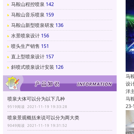
马鞍山程控喷泉
142
马鞍山音乐喷泉
159
马鞍山新型喷泉研发
136
水景喷泉设计
156
喷头生产销售
151
直上型喷泉设计
157
斜喷式喷泉设计安装
126
马
设
洋
马
喷泉大体可以分为以下几种
23-
9519阅读 2021-11-19 19:33:28
喷泉景观概括来说可以分为两大类
9049阅读 2021-11-19 19:31:52