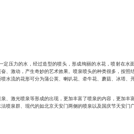
一定压力的水，经过造型的喷头，形成绚丽的水花，喷射在水
兴奋、激动，产生奇妙的艺术效果。喷泉喷头的种类很多，按照
所喷水流的花形可分为蒲公英、喇叭花、牵牛花、蘑菇、冰塔、
喷泉、激光喷泉等形成的出现，更加丰富了喷泉的内容，更加丰
水法喷泉群、现代的如北京天安门两侧的喷泉以及国庆节天安门