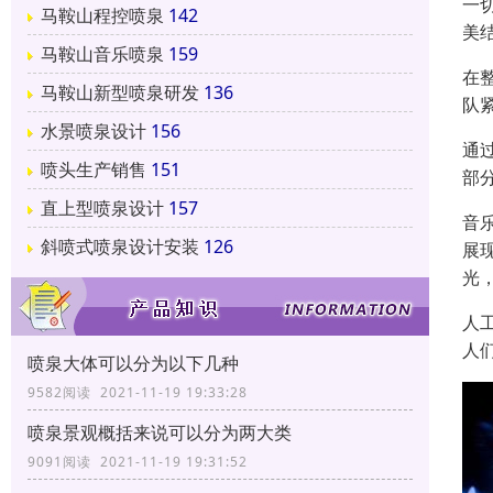
一
马鞍山程控喷泉
142
美
马鞍山音乐喷泉
159
在
马鞍山新型喷泉研发
136
队
水景喷泉设计
156
通
喷头生产销售
151
部
直上型喷泉设计
157
音
斜喷式喷泉设计安装
126
展
光
人
人
喷泉大体可以分为以下几种
9582阅读 2021-11-19 19:33:28
喷泉景观概括来说可以分为两大类
9091阅读 2021-11-19 19:31:52