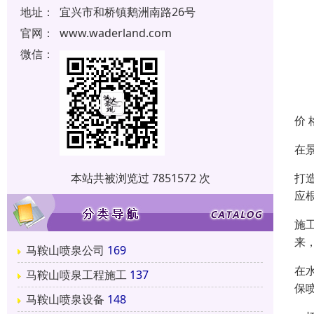
地址：
宜兴市和桥镇鹅洲南路26号
官网：
www.waderland.com
微信：
价 
在
打
本站共被浏览过 7851572 次
应
施
来
马鞍山喷泉公司
169
在
马鞍山喷泉工程施工
137
保
马鞍山喷泉设备
148