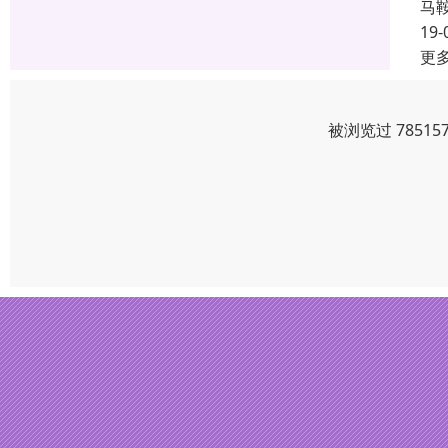
马
19-
更
被浏览过 7851