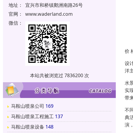
地址：
宜兴市和桥镇鹅洲南路26号
官网：
www.waderland.com
微信：
价 
设
洋
本站共被浏览过 7836200 次
水
实
带
马鞍山喷泉公司
169
不
马鞍山喷泉工程施工
137
典
演
马鞍山喷泉设备
148