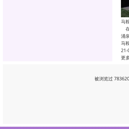
马
在
涌
马
21-
更
被浏览过 7836