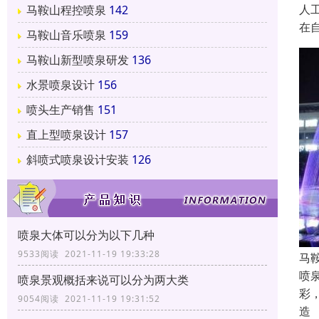
人
马鞍山程控喷泉
142
在
马鞍山音乐喷泉
159
马鞍山新型喷泉研发
136
水景喷泉设计
156
喷头生产销售
151
直上型喷泉设计
157
斜喷式喷泉设计安装
126
喷泉大体可以分为以下几种
9533阅读 2021-11-19 19:33:28
马
喷
喷泉景观概括来说可以分为两大类
彩
9054阅读 2021-11-19 19:31:52
造