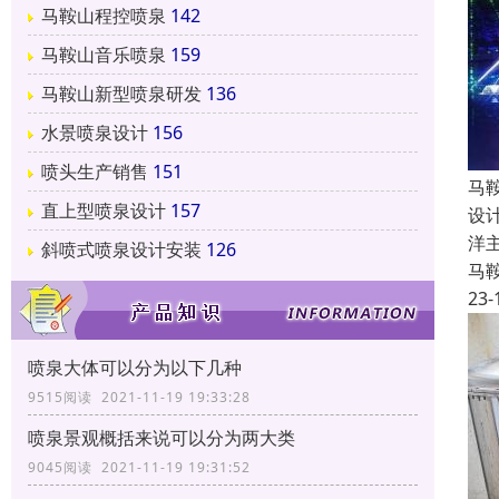
马鞍山程控喷泉
142
马鞍山音乐喷泉
159
马鞍山新型喷泉研发
136
水景喷泉设计
156
喷头生产销售
151
马
直上型喷泉设计
157
设
洋
斜喷式喷泉设计安装
126
马
23-
喷泉大体可以分为以下几种
9515阅读 2021-11-19 19:33:28
喷泉景观概括来说可以分为两大类
9045阅读 2021-11-19 19:31:52