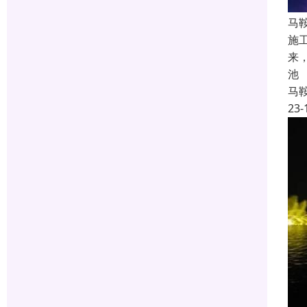
马
施
来
池
马
23-