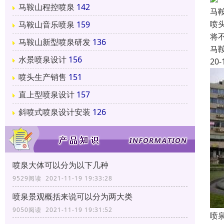
马鞍山程控喷泉
142
马
喷
马鞍山音乐喷泉
159
将
马鞍山新型喷泉研发
136
马
水景喷泉设计
156
20-
喷头生产销售
151
直上型喷泉设计
157
斜喷式喷泉设计安装
126
喷泉大体可以分为以下几种
9529阅读 2021-11-19 19:33:28
喷泉景观概括来说可以分为两大类
9050阅读 2021-11-19 19:31:52
喷