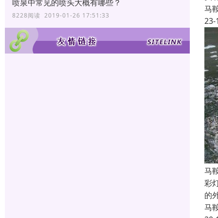
喷泉中常见的喷头大概有哪些？
马
8228阅读 2019-01-26 17:51:33
23-
马
彩
的
马