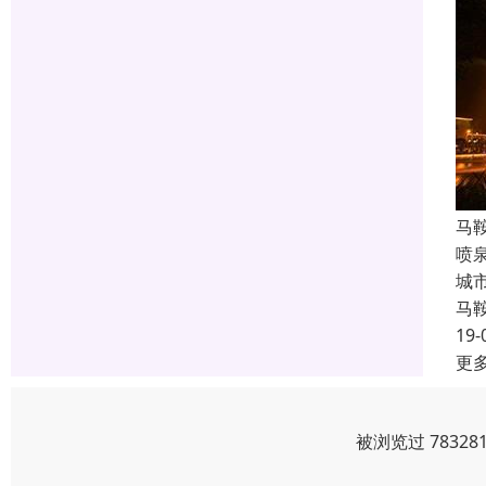
马
喷
城
马
19-
更
被浏览过 7832