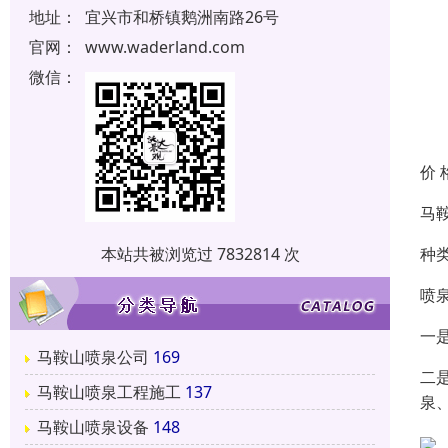
地址：
宜兴市和桥镇鹅洲南路26号
官网：
www.waderland.com
微信：
价 
马
种
本站共被浏览过 7832814 次
喷
一
马鞍山喷泉公司
169
二
马鞍山喷泉工程施工
137
泉
马鞍山喷泉设备
148