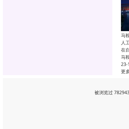
马
人
在
马
23-
更
被浏览过 7829