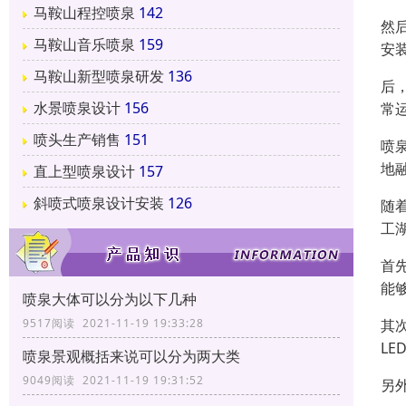
马鞍山程控喷泉
142
然
马鞍山音乐喷泉
159
安
马鞍山新型喷泉研发
136
后
水景喷泉设计
156
常
喷头生产销售
151
喷
地
直上型喷泉设计
157
斜喷式喷泉设计安装
126
随
工
首
能
喷泉大体可以分为以下几种
其
9517阅读 2021-11-19 19:33:28
L
喷泉景观概括来说可以分为两大类
9049阅读 2021-11-19 19:31:52
另