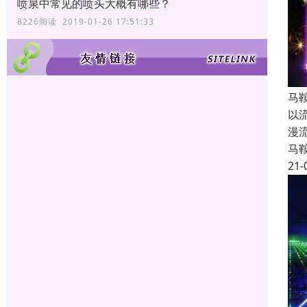
喷泉中常见的喷头大概有哪些？
8226阅读 2019-01-26 17:51:33
马
以
漫
马
21-