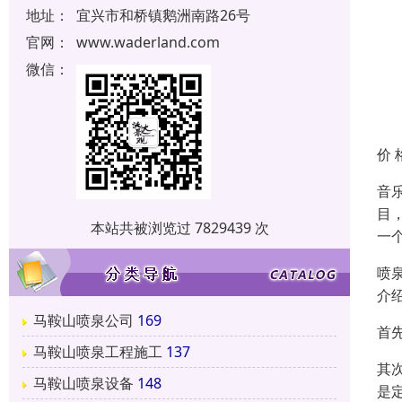
地址：
宜兴市和桥镇鹅洲南路26号
官网：
www.waderland.com
微信：
价 
音
目
本站共被浏览过 7829439 次
一
喷
介
马鞍山喷泉公司
169
首
马鞍山喷泉工程施工
137
其
马鞍山喷泉设备
148
是